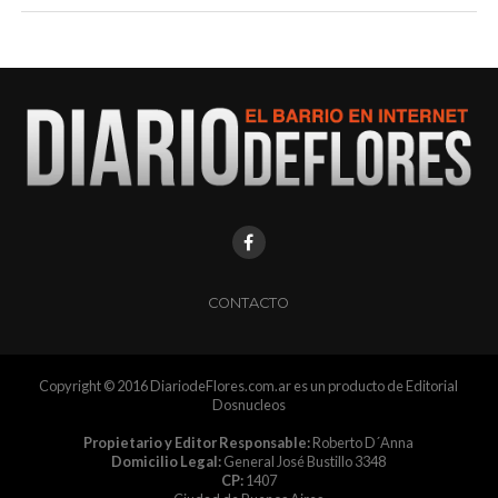
CONTACTO
Copyright © 2016 DiariodeFlores.com.ar es un producto de Editorial
Dosnucleos
Propietario y Editor Responsable:
Roberto D´Anna
Domicilio Legal:
General José Bustillo 3348
CP:
1407