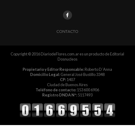
CONTACTO
Copyright © 2016 DiariodeFlores.com.ar es un producto de Editorial
Dosnucleos
Propietario y Editor Responsable:
Roberto D´Anna
Domicilio Legal:
General José Bustillo 3348
CP:
1407
Ciudad de Buenos Aires
Teléfono de contacto:
153 600 6906
Registro DNDA Nº:
5117493