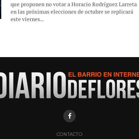
que proponen no votar a Horacio Rodríguez Larreta
en las próximas elecciones de octubre se replicará
este viernes...
CONTACTO