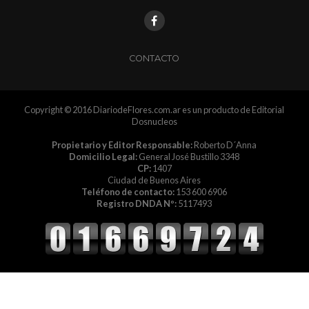
CONTACTO
Copyright © 2016 DiariodeFlores.com.ar es un producto de Editorial
Dosnucleos
Propietario y Editor Responsable:
Roberto D´Anna
Domicilio Legal:
General José Bustillo 3348
CP:
1407
Ciudad de Buenos Aires
Teléfono de contacto:
153 600 6906
Registro DNDA Nº:
5117493