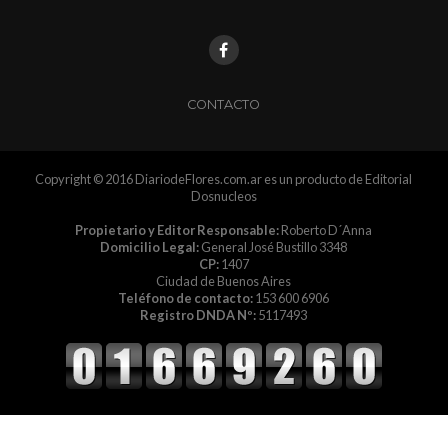
CONTACTO
Copyright © 2016 DiariodeFlores.com.ar es un producto de Editorial
Dosnucleos
Propietario y Editor Responsable:
Roberto D´Anna
Domicilio Legal:
General José Bustillo 3348
CP:
1407
Ciudad de Buenos Aires
Teléfono de contacto:
153 600 6906
Registro DNDA Nº:
5117493