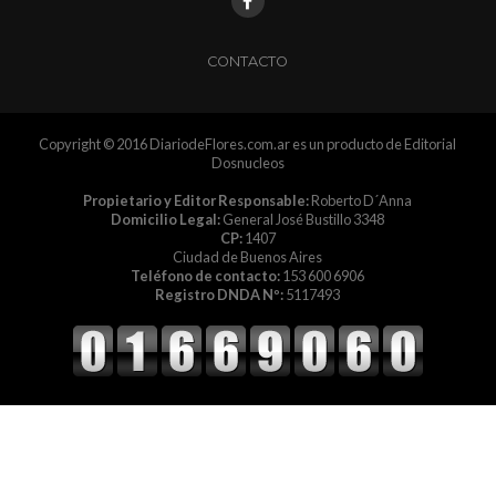
CONTACTO
Copyright © 2016 DiariodeFlores.com.ar es un producto de Editorial
Dosnucleos
Propietario y Editor Responsable:
Roberto D´Anna
Domicilio Legal:
General José Bustillo 3348
CP:
1407
Ciudad de Buenos Aires
Teléfono de contacto:
153 600 6906
Registro DNDA Nº:
5117493