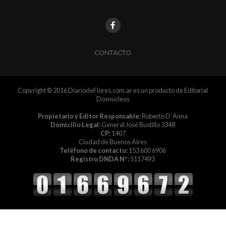
CONTACTO
Copyright © 2016 DiariodeFlores.com.ar es un producto de Editorial
Dosnucleos
Propietario y Editor Responsable:
Roberto D´Anna
Domicilio Legal:
General José Bustillo 3348
CP:
1407
Ciudad de Buenos Aires
Teléfono de contacto:
153 600 6906
Registro DNDA Nº:
5117493