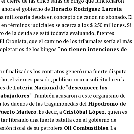
 el cierre de las cinco salas de bingo que funcionaron
, ahora el gobierno de
Horacio Rodriguez Larreta
una millonaria deuda en concepto de canon no abonado. El
 en términos judiciales se acerca a los $ 250 millones. Si
bro de la deuda se está todavía evaluando, fuentes
El Cronista, que el camino de los tribunales sería el más
ropietarios de los bingos
“no tienen intenciones de
r finalizados los contratos generó una fuerte disputa
ho, el viernes pasado, publicaron una solicitada en la
des de
Lotería Nacional
de “
desconocer los
rabajadores
“. También acusaron a este organismo de
s a los dueños de las tragamonedas del
Hipódromo de
 Puerto Madero
. Es decir, a
Cristóbal López,
quien es
ar librando una fuerte batalla con el gobierno de
sión fiscal de su petrolera
Oil Combustibles
. La