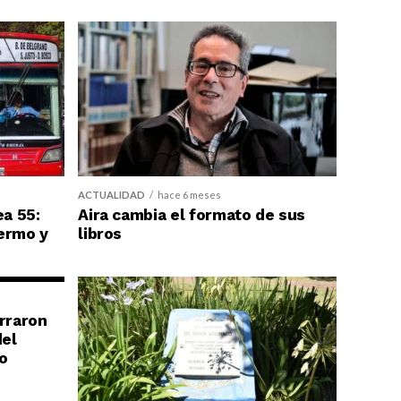
ACTUALIDAD
hace 6 meses
ea 55:
Aira cambia el formato de sus
ermo y
libros
erraron
del
o