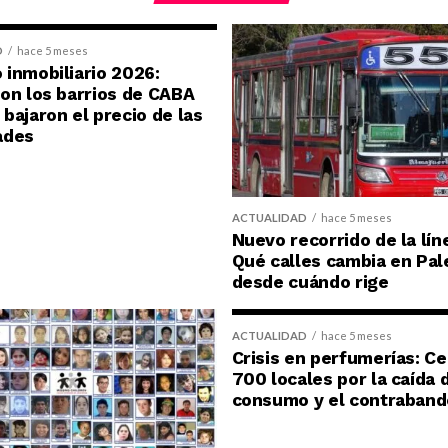
D
hace 5 meses
inmobiliario 2026:
on los barrios de CABA
bajaron el precio de las
ades
ACTUALIDAD
hace 5 meses
Nuevo recorrido de la lín
Qué calles cambia en Pal
desde cuándo rige
ACTUALIDAD
hace 5 meses
Crisis en perfumerías: C
700 locales por la caída 
consumo y el contraband