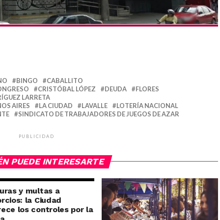
NO
BINGO
CABALLITO
ONGRESO
CRISTÓBAL LÓPEZ
DEUDA
FLORES
ÍGUEZ LARRETA
NOS AIRES
LA CIUDAD
LAVALLE
LOTERÍA NACIONAL
NTE
SINDICATO DE TRABAJADORES DE JUEGOS DE AZAR
PUBLICIDAD
ÉN PUEDE INTERESARTE
uras y multas a
rcios: la Ciudad
ece los controles por la
ra