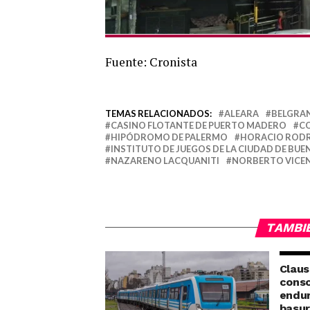
Fuente: Cronista
TEMAS RELACIONADOS:
ALEARA
BELGRA
CASINO FLOTANTE DE PUERTO MADERO
C
HIPÓDROMO DE PALERMO
HORACIO RODR
INSTITUTO DE JUEGOS DE LA CIUDAD DE BUE
NAZARENO LACQUANITI
NORBERTO VICE
TAMBI
Claus
conso
endur
basu