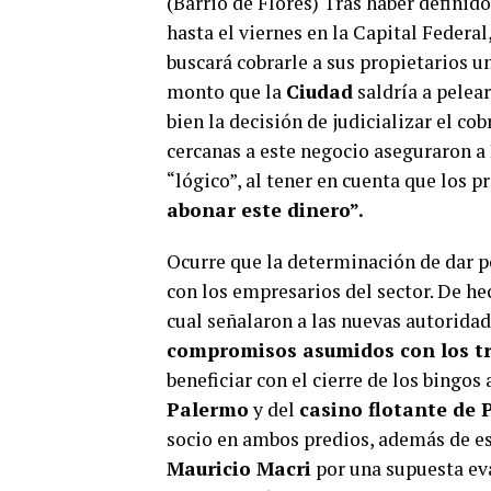
(Barrio de Flores) Tras haber definido
hasta el viernes en la Capital Federal
buscará cobrarle a sus propietarios 
monto que la
Ciudad
saldría a pelear
bien la decisión de judicializar el co
cercanas a este negocio aseguraron a 
“lógico”, al tener en cuenta que los p
abonar este dinero”.
Ocurre que la determinación de dar po
con los empresarios del sector. De hec
cual señalaron a las nuevas autorida
compromisos asumidos con los t
beneficiar con el cierre de los bingo
Palermo
y del
casino flotante de
socio en ambos predios, además de est
Mauricio Macri
por una supuesta eva