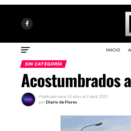
INICIO
A
SIN CATEGORÍA
Acostumbrados a
Publicado
hace 15 años
el
2 abril, 2011
por
Diario de Flores