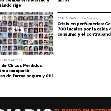
uándo rige
ACTUALIDAD
hace 5 meses
Crisis en perfumerías: C
700 locales por la caída 
consumo y el contraband
D
hace 6 meses
 de Chicos Perdidos
ómo compartir
s de forma segura y útil