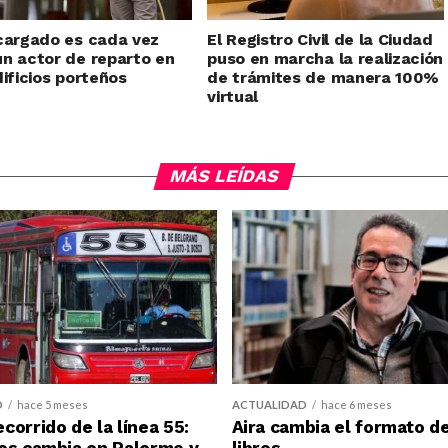
cargado es cada vez
El Registro Civil de la Ciudad
n actor de reparto en
puso en marcha la realización
dificios porteños
de trámites de manera 100%
virtual
MÁS LEÍDAS
D
hace 5 meses
ACTUALIDAD
hace 6 meses
corrido de la línea 55:
Aira cambia el formato d
es cambia en Palermo y
libros