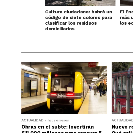
Cultura ciudadana: habrá un
El En
código de siete colores para
más u
clasificar los residuos
los e
domiciliarios
ACTUALIDAD
hace 6 meses
ACTUALIDA
Obras en el subte: Invertirán
Nuevo re
$11.000 millones para renovar 5
Qué call