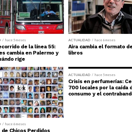
D
hace 5 meses
ACTUALIDAD
hace 6 meses
corrido de la línea 55:
Aira cambia el formato d
es cambia en Palermo y
libros
uándo rige
ACTUALIDAD
hace 5 meses
Crisis en perfumerías: C
700 locales por la caída 
consumo y el contraband
D
hace 6 meses
 de Chicos Perdidos