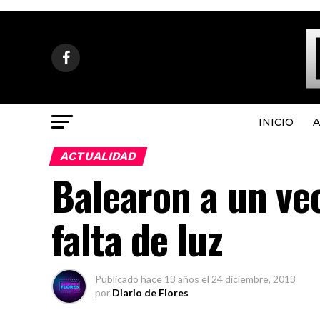
INICIO
A
ACTUALIDAD
Balearon a un vec
falta de luz
Publicado
hace 13 años
el
24 diciembre, 2013
por
Diario de Flores