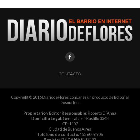
CONTACTO
Copyright © 2016 DiariodeFlores.com.ar es un producto de Editorial
Dosnucleos
Propietario y Editor Responsable:
Roberto D´Anna
Domicilio Legal:
General José Bustillo 3348
CP:
1407
Ciudad de Buenos Aires
Teléfono de contacto:
153 600 6906
Registro DNDA Nº:
5117493