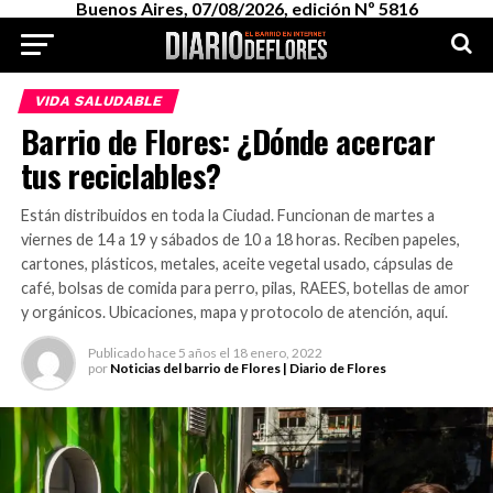
Buenos Aires, 07/08/2026, edición Nº 5816
VIDA SALUDABLE
Barrio de Flores: ¿Dónde acercar
tus reciclables?
Están distribuidos en toda la Ciudad. Funcionan de martes a
viernes de 14 a 19 y sábados de 10 a 18 horas. Reciben papeles,
cartones, plásticos, metales, aceite vegetal usado, cápsulas de
café, bolsas de comida para perro, pilas, RAEES, botellas de amor
y orgánicos. Ubicaciones, mapa y protocolo de atención, aquí.
Publicado
hace 5 años
el
18 enero, 2022
por
Noticias del barrio de Flores | Diario de Flores