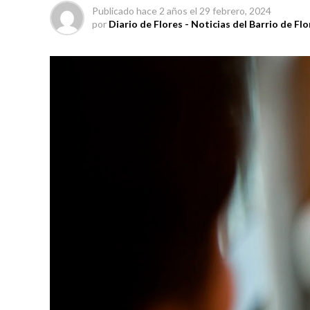
Publicado
hace 2 años
el
29 febrero, 2024
por
Diario de Flores - Noticias del Barrio de Flo