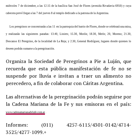
miércoles 7 de diciembre, a las 12.15 de la basílica San José de Flores (avenida Rivadavia 6950) y cuya
cabecera prevé llegar a las 7 del jueves 8 al templo dedicado a la patrona de la Argentina.
Los peregrinos se concentrarán a las 11 en la parroquia del barrio de Flores, donde se celebrará una misa,
y realizarán las siguientes paradas: 13.40, Liniers; 15.30, Morón; 18.30, Merlo; 20, Moreno; 21.30,
Descanso El Peregrino, de la localidad de La Reja; y 2.30, General Rodríguez, lugares donde quienes lo
deseen podrán sumarse a la peregrinación.
Organiza la Sociedad de Peregrinos a Pie a Luján, que
recuerda que esta pública manifestación de fe no se
suspende por lluvia e invitan a traer un alimento no
perecedero, a fin de colaborar con Cáritas Argentina.
Las alternativas de la peregrinación podrán seguirse por
la Cadena Mariana de la Fe y sus emisoras en el país:
www.cadenamarianadelafe.com.ar
.
Informes: (011) 4257-6115/4301-0142/4714-
3525/4277-1099.+