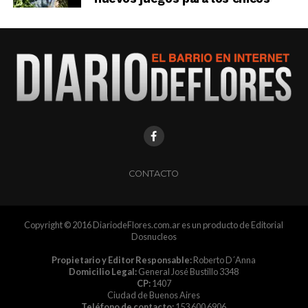
CONTACTO
Copyright © 2016 DiariodeFlores.com.ar es un producto de Editorial
Dosnucleos
Propietario y Editor Responsable:
Roberto D´Anna
Domicilio Legal:
General José Bustillo 3348
CP:
1407
Ciudad de Buenos Aires
Teléfono de contacto:
153 600 6906