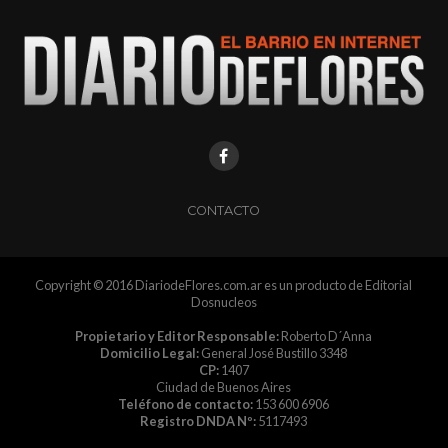
CONTACTO
Copyright © 2016 DiariodeFlores.com.ar es un producto de Editorial
Dosnucleos
Propietario y Editor Responsable:
Roberto D´Anna
Domicilio Legal:
General José Bustillo 3348
CP:
1407
Ciudad de Buenos Aires
Teléfono de contacto:
153 600 6906
Registro DNDA Nº:
5117493