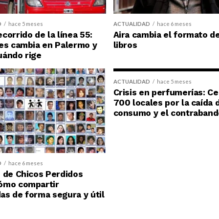
D
hace 5 meses
ACTUALIDAD
hace 6 meses
corrido de la línea 55:
Aira cambia el formato d
es cambia en Palermo y
libros
uándo rige
ACTUALIDAD
hace 5 meses
Crisis en perfumerías: C
700 locales por la caída 
consumo y el contraband
D
hace 6 meses
 de Chicos Perdidos
ómo compartir
s de forma segura y útil