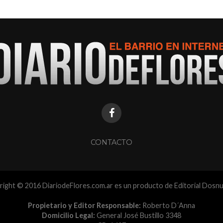
CONTACTO
ight © 2016 DiariodeFlores.com.ar es un producto de Editorial Dosn
Propietario y Editor Responsable:
Roberto D´Anna
Domicilio Legal:
General José Bustillo 3348