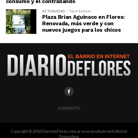
consumo y el contrabando
ACTUALIDAD
hace 6 meses
Plaza Brian Aguinaco en Flores:
Renovada, más verde y con
nuevos juegos para los chicos
CONTACTO
Copyright © 2016 DiariodeFlores.com.ar es un producto de Editorial
Dosnucleos