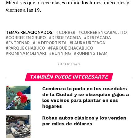
Mientras que ofrece clases online los lunes, miércoles y
viernes a las 19.
TEMAS RELACIONADOS:
CORRER
CORRER EN CABALLITO
CORRER EN GRUPO
DESDETACADA
DESTACADA
ENTRENAR
LA DEPORTISTA
LAURA URTEAGA
PARQUE CHABUCO
PARQUE CHACABUCO
ROMINA MOLINARI
RUNNING
RUNNING TEAM
PUBLICIDAD
TAMBIÉN PUEDE INTERESARTE
Comienza la poda en los rosedales
de la Ciudad y se obsequian gajos a
los vecinos para plantar en sus
hogares
Roban autos clásicos y los venden
por miles de dólares