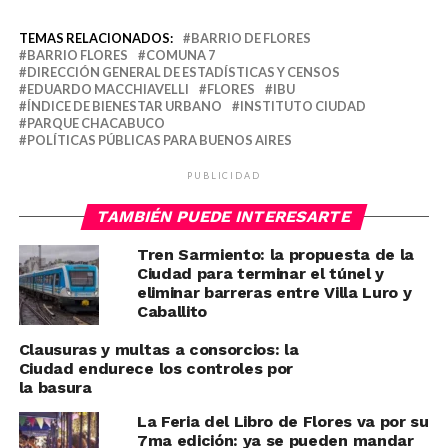
TEMAS RELACIONADOS:
BARRIO DE FLORES
BARRIO FLORES
COMUNA 7
DIRECCIÓN GENERAL DE ESTADÍSTICAS Y CENSOS
EDUARDO MACCHIAVELLI
FLORES
IBU
ÍNDICE DE BIENESTAR URBANO
INSTITUTO CIUDAD
PARQUE CHACABUCO
POLÍTICAS PÚBLICAS PARA BUENOS AIRES
PUBLICIDAD
TAMBIÉN PUEDE INTERESARTE
Tren Sarmiento: la propuesta de la
Ciudad para terminar el túnel y
eliminar barreras entre Villa Luro y
Caballito
Clausuras y multas a consorcios: la
Ciudad endurece los controles por
la basura
La Feria del Libro de Flores va por su
7ma edición: ya se pueden mandar