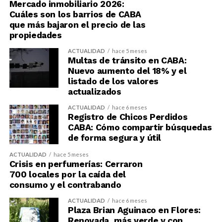
Mercado inmobiliario 2026:
Cuáles son los barrios de CABA
que más bajaron el precio de las
propiedades
ACTUALIDAD
hace 5 meses
Multas de tránsito en CABA:
Nuevo aumento del 18% y el
listado de los valores
actualizados
ACTUALIDAD
hace 6 meses
Registro de Chicos Perdidos
CABA: Cómo compartir búsquedas
de forma segura y útil
ACTUALIDAD
hace 5 meses
Crisis en perfumerías: Cerraron
700 locales por la caída del
consumo y el contrabando
ACTUALIDAD
hace 6 meses
Plaza Brian Aguinaco en Flores:
Renovada, más verde y con