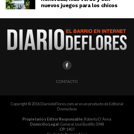
nuevos juegos para los chicos
CONTACTO
Copyright © 2016 DiariodeFlores.com.ar es un producto de Editorial
Dosnucleos
Propietario y Editor Responsable:
Roberto D´Anna
Domicilio Legal:
General José Bustillo 3348
CP:
1407