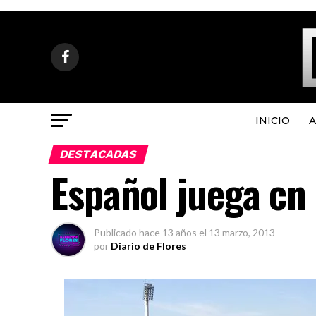
INICIO
A
DESTACADAS
Español juega cn
Publicado
hace 13 años
el
13 marzo, 2013
por
Diario de Flores