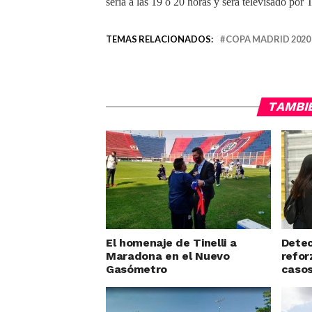
sería a las 19 o 20 horas y será televisado por
TEMAS RELACIONADOS:
COPA MADRID 2020
TAMBI
El homenaje de Tinelli a
Detec
Maradona en el Nuevo
refor
Gasómetro
casos