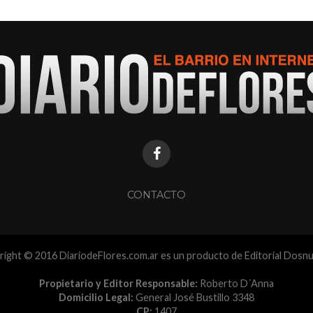
CONTACTO
ight © 2016 DiariodeFlores.com.ar es un producto de Editorial Dosn
Propietario y Editor Responsable:
Roberto D´Anna
Domicilio Legal:
General José Bustillo 3348
CP:
1407