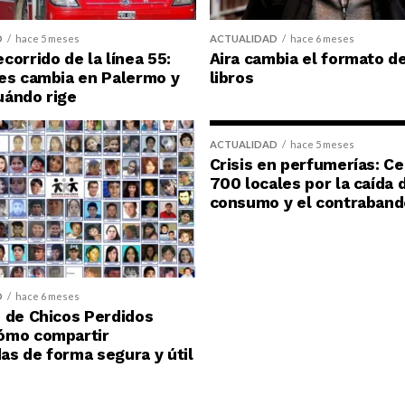
D
hace 5 meses
ACTUALIDAD
hace 6 meses
corrido de la línea 55:
Aira cambia el formato d
es cambia en Palermo y
libros
uándo rige
ACTUALIDAD
hace 5 meses
Crisis en perfumerías: C
700 locales por la caída 
consumo y el contraband
D
hace 6 meses
 de Chicos Perdidos
ómo compartir
s de forma segura y útil