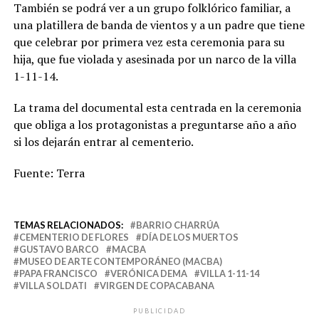
También se podrá ver a un grupo folklórico familiar, a
una platillera de banda de vientos y a un padre que tiene
que celebrar por primera vez esta ceremonia para su
hija, que fue violada y asesinada por un narco de la villa
1-11-14.
La trama del documental esta centrada en la ceremonia
que obliga a los protagonistas a preguntarse año a año
si los dejarán entrar al cementerio.
Fuente: Terra
TEMAS RELACIONADOS:
BARRIO CHARRÚA
CEMENTERIO DE FLORES
DÍA DE LOS MUERTOS
GUSTAVO BARCO
MACBA
MUSEO DE ARTE CONTEMPORÁNEO (MACBA)
PAPA FRANCISCO
VERÓNICA DEMA
VILLA 1-11-14
VILLA SOLDATI
VIRGEN DE COPACABANA
PUBLICIDAD