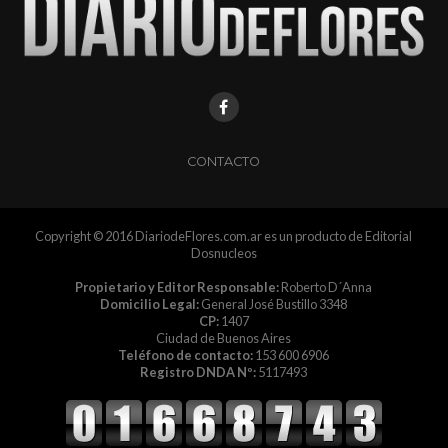
CONTACTO
Copyright © 2016 DiariodeFlores.com.ar es un producto de Editorial
Dosnucleos
Propietario y Editor Responsable:
Roberto D´Anna
Domicilio Legal:
General José Bustillo 3348
CP:
1407
Ciudad de Buenos Aires
Teléfono de contacto:
153 600 6906
Registro DNDA Nº:
5117493