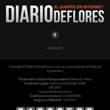
CONTACTO
Copyright © 2016 DiariodeFlores.com.ar es un producto de Editorial
Dosnucleos
Propietario y Editor Responsable:
Roberto D´Anna
Domicilio Legal:
General José Bustillo 3348
CP:
1407
Ciudad de Buenos Aires
Teléfono de contacto:
153 600 6906
Registro DNDA Nº:
5117493