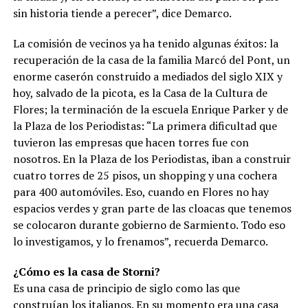
sin historia tiende a pere­cer”, dice Demarco.
La comisión de vecinos ya ha tenido algunas éxitos: la
recupera­ción de la casa de la familia Mar­có del Pont, un
enorme caserón construido a mediados del siglo XIX y
hoy, salvado de la picota, es la Casa de la Cultura de
Flores; la terminación de la escuela Enrique Parker y de
la Plaza de los Periodis­tas: “La primera dificultad que
tu­vieron las empresas que hacen to­rres fue con
nosotros. En la Plaza de los Periodistas, iban a construir
cuatro torres de 25 pisos, un shop­ping y una cochera
para 400 auto­móviles. Eso, cuando en Flores no hay
espacios verdes y gran parte de las cloacas que tenemos
se coloca­ron durante gobierno de Sarmien­to. Todo eso
lo investigamos, y lo frenamos”, recuerda Demarco.
¿Cómo es la casa de Storni?
Es una casa de principio de siglo como las que
construían los italia­nos. En su momento era una casa