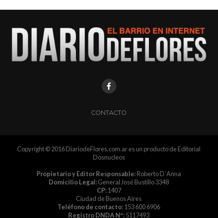
CONTACTO
Copyright © 2016 DiariodeFlores.com.ar es un producto de Editorial
Dosnucleos
Propietario y Editor Responsable:
Roberto D´Anna
Domicilio Legal:
General José Bustillo 3348
CP:
1407
Ciudad de Buenos Aires
Teléfono de contacto:
153 600 6906
Registro DNDA Nº:
5117493