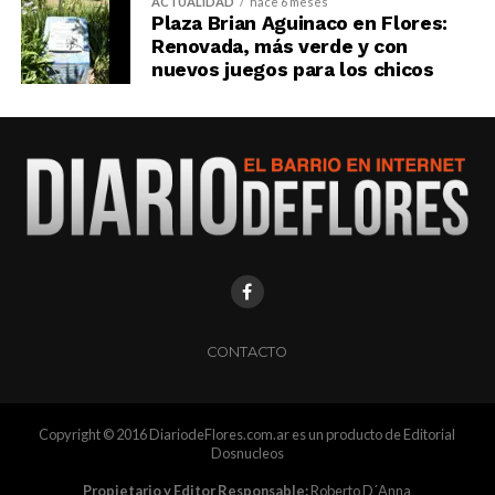
ACTUALIDAD
hace 6 meses
Plaza Brian Aguinaco en Flores:
Renovada, más verde y con
nuevos juegos para los chicos
CONTACTO
Copyright © 2016 DiariodeFlores.com.ar es un producto de Editorial
Dosnucleos
Propietario y Editor Responsable:
Roberto D´Anna