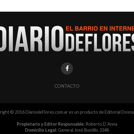
CONTACTO
ight © 2016 DiariodeFlores.com.ar es un producto de Editorial Dosn
Propietario y Editor Responsable:
Roberto D´Anna
Domicilio Legal:
General José Bustillo 3348