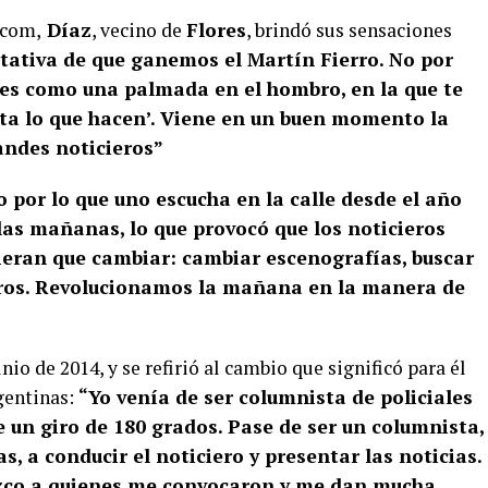
.com,
Díaz
, vecino de
Flores
, brindó sus sensaciones
tativa de que ganemos el Martín Fierro. No por
 es como una palmada en el hombro, en la que te
usta lo que hacen’. Viene en un buen momento la
ndes noticieros”
o por lo que uno escucha en la calle desde el año
as mañanas, lo que provocó que los noticieros
ieran que cambiar: cambiar escenografías, buscar
ieros. Revolucionamos la mañana en la manera de
nio de 2014, y se refirió al cambio que significó para él
gentinas:
“Yo venía de ser columnista de policiales
e un giro de 180 grados. Pase de ser un columnista,
s, a conducir el noticiero y presentar las noticias.
zco a quienes me convocaron y me dan mucha