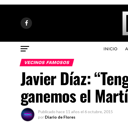
INICIO
A
VECINOS FAMOSOS
Javier Díaz: “Ten
ganemos el Martí
Publicado
hace 11 años
el
6 octubre, 2015
por
Diario de Flores