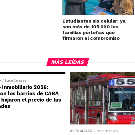
Estudiantes sin celular: ya
son más de 105.000 las
familias porteñas que
firmaron el compromiso
MÁS LEÍDAS
D
hace 5 meses
inmobiliario 2026:
on los barrios de CABA
bajaron el precio de las
ades
ACTUALIDAD
hace 5 meses