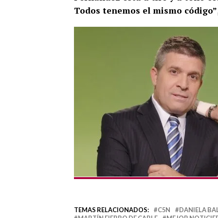
Todos tenemos el mismo código”
TEMAS RELACIONADOS:
C5N
DANIELA BA