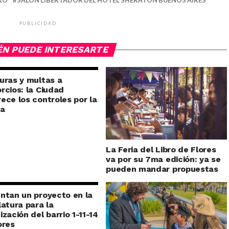
RO
SALÓN LIBERTADOR DEL HOTEL SHERATON BUENOS AIRES
PUBLICIDAD
ÉN PUEDE INTERESARTE
uras y multas a
rcios: la Ciudad
ece los controles por la
ra
La Feria del Libro de Flores
va por su 7ma edición: ya se
pueden mandar propuestas
ntan un proyecto en la
latura para la
ización del barrio 1-11-14
ores