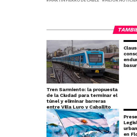
MARTÍN FIERRO DE CABLE
MEJOR NOTICIE
TAMBI
Claus
conso
endur
basu
Tren Sarmiento: la propuesta
de la Ciudad para terminar el
túnel y eliminar barreras
entre Villa Luro y Caballito
Prese
Legis
urban
en Fl