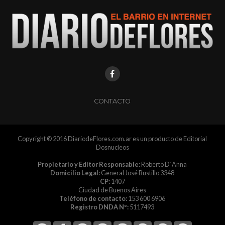
CONTACTO
Copyright © 2016 DiariodeFlores.com.ar es un producto de Editorial
Dosnucleos
Propietario y Editor Responsable:
Roberto D´Anna
Domicilio Legal:
General José Bustillo 3348
CP:
1407
Ciudad de Buenos Aires
Teléfono de contacto:
153 600 6906
Registro DNDA Nº:
5117493