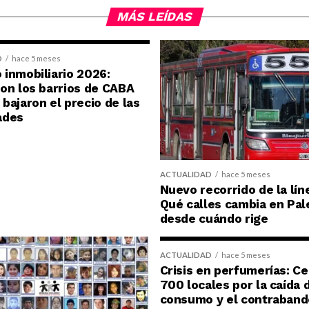
MÁS LEÍDAS
D
hace 5 meses
inmobiliario 2026:
on los barrios de CABA
bajaron el precio de las
ades
ACTUALIDAD
hace 5 meses
Nuevo recorrido de la lín
Qué calles cambia en Pal
desde cuándo rige
ACTUALIDAD
hace 5 meses
Crisis en perfumerías: C
700 locales por la caída 
consumo y el contraband