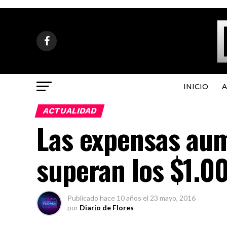
INICIO
A
ACTUALIDAD
Las expensas au
superan los $1.0
Publicado
hace 10 años
el
23 mayo, 2016
por
Diario de Flores