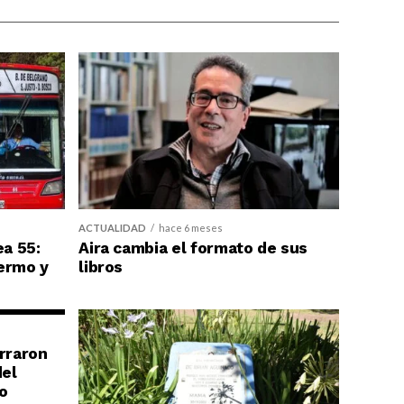
ACTUALIDAD
hace 6 meses
ea 55:
Aira cambia el formato de sus
ermo y
libros
erraron
del
o