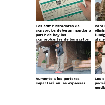
Los administradores de
Para 
consorcios deberán mandar a
elimi
partir de hoy los
fumig
comprobantes de los gastos
al me
junto con las expensas
Aumento a los porteros
Los c
impactará en las expensas
podrá
media