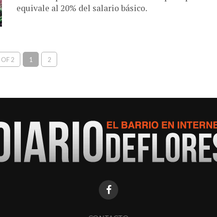
equivale al 20% del salario básico.
 OF 2
1
2