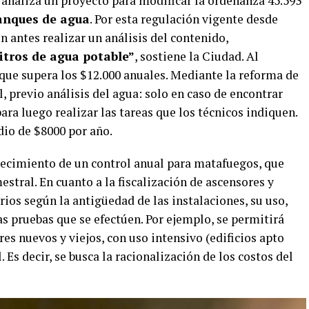
analiza un proyecto para modificar la ordenanza 45.593
anques de agua
. Por esta regulación vigente desde
 antes realizar un análisis del contenido,
itros de agua potable”
, sostiene la Ciudad. Al
ue supera los $12.000 anuales. Mediante la reforma de
l, previo análisis del agua: solo en caso de encontrar
ara luego realizar las tareas que los técnicos indiquen.
dio de $8000 por año.
lecimiento de un control anual para matafuegos, que
estral. En cuanto a la fiscalización de ascensores y
rios según la antigüedad de las instalaciones, su uso,
las pruebas que se efectúen. Por ejemplo, se permitirá
es nuevos y viejos, con uso intensivo (edificios apto
 Es decir, se busca la racionalización de los costos del