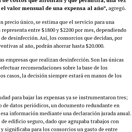
 de costos que afrontan y que permitirá, una vez
 el valor mensual de una expensa al año”,
agregó.
un precio único, se estima que el servicio para una
s representa entre $1800 y $2200 por mes, dependiendo
po de desinfección. Así, los consorcios que decidan, por
entivas al año, podrán ahorrar hasta $20.000.
las empresas que realizan desinfección. Son las únicas
y efectuar recomendaciones sobre la base de los
los casos, la decisión siempre estará en manos de los
udad para bajar las expensas ya se instrumentaron tres;
bro de datos periódicos, un documento redundante en
 esa información mediante una declaración jurada anual.
o de edificio seguro, dado que agrupaba trabajos con
 y significaba para los consorcios un gasto de entre