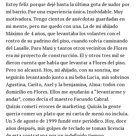
Estoy feliz porque dejé hasta la última gota de sudor por
mi barrio. Fue una experiencia única. Inolvidable. Muy
motivadora. Tengo cientos de anécdotas guardadas en
mi mente, pero me quedo con una. La de mi ahijado
Máximo de 4 años, que levantaba los volantes con el
rostro de su padrino del piso, cuando volvía caminando
del Lasalle. Para Maxi y tantos otros vecinitos de Flores
era mi proyecto de construcción. El y otros tres mil se
dieron cuenta que había que levantar a Flores del piso.
Pero no alcanzó. Hoy, mi ahijado, con su sonrisa, me
seguirán levantando junto a mi beba Lucía, mis sobrinos
Agustina, Carito, Axel y la benjamina, Alma: todos con
domicilio en Flores. Ellos me ayudarán a “levantarme y
andar”, como decía el maestro Facundo Cabral.
Quizás cometí errores de marketing. Quizás la gente
quería comer un plato que mi carta de menú no incluía.
Un 3 de agosto de 1999 fundé este periódico. Hoy, doce
años después, mis golpes de teclado se toman licencia
de esta contratapa por un indefinido tiempo…