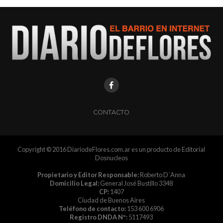
CONTACTO
Copyright © 2016 DiariodeFlores.com.ar es un producto de Editorial
Dosnucleos
Propietario y Editor Responsable:
Roberto D´Anna
Domicilio Legal:
General José Bustillo 3348
CP:
1407
Ciudad de Buenos Aires
Teléfono de contacto:
153 600 6906
Registro DNDA Nº:
5117493