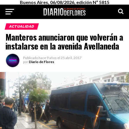
Buenos Aires, 06/08/2026, edición Nº 5815
ACTUALIDAD
Manteros anunciaron que volverán a
instalarse en la avenida Avellaneda
Publicado
hace 9 años
el
25 abril, 2017
por
Diario de Flores