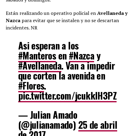
Están realizando un operativo policial en
Avellaneda y
Nazca
para evitar que se instalen y no se descartan
incidentes. NR
Asi esperan a los
#Manteros
en
#Nazca
y
#Avellaneda
. Van a impedir
que corten la avenida en
#Flores
.
pic.twitter.com/jcukklH3PZ
— Julian Amado
(@julianamado)
25 de abril
de 2017