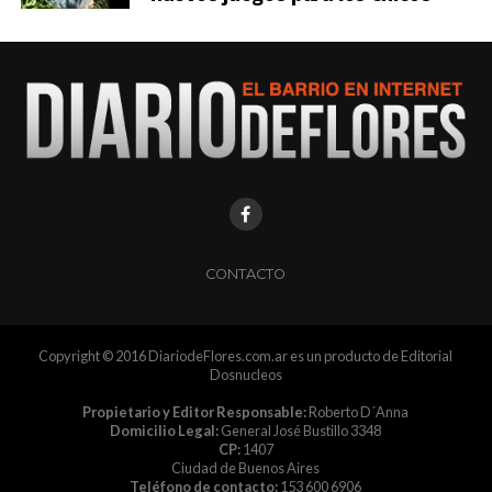
CONTACTO
Copyright © 2016 DiariodeFlores.com.ar es un producto de Editorial
Dosnucleos
Propietario y Editor Responsable:
Roberto D´Anna
Domicilio Legal:
General José Bustillo 3348
CP:
1407
Ciudad de Buenos Aires
Teléfono de contacto:
153 600 6906