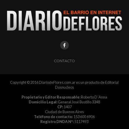
CONTACTO
Copyright © 2016 DiariodeFlores.com.ar es un producto de Editorial
Dosnucleos
Propietario y Editor Responsable:
Roberto D´Anna
Domicilio Legal:
General José Bustillo 3348
CP:
1407
Ciudad de Buenos Aires
Teléfono de contacto:
153 600 6906
Registro DNDA Nº:
5117493