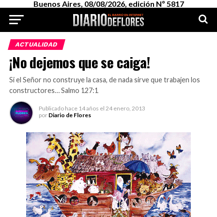
Buenos Aires, 08/08/2026, edición Nº 5817
ACTUALIDAD
¡No dejemos que se caiga!
Si el Señor no construye la casa, de nada sirve que trabajen los
constructores… Salmo 127:1
Publicado
hace 14 años
el
24 enero, 2013
por
Diario de Flores