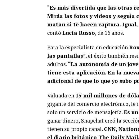
“
Es más divertida que las otras r
Mirás las fotos y videos y seguís
matan si te hacen captura. Igual, 
contó
Lucía Russo
, de 16 años.
Para la especialista en educación
Rox
las pantallas
”, el éxito también res
adultos.
“La autonomía de un joven
tiene esta aplicación. En la nuev
adicional de que lo que yo subo 
Valuada en
15 mil millones de dól
gigante del comercio electrónico, le 
solo un servicio de mensajería.
Es un
ganar dinero, Snapchat creó la secci
tienen su propio canal.
CNN, Nationa
el diario británico The Daily Mai