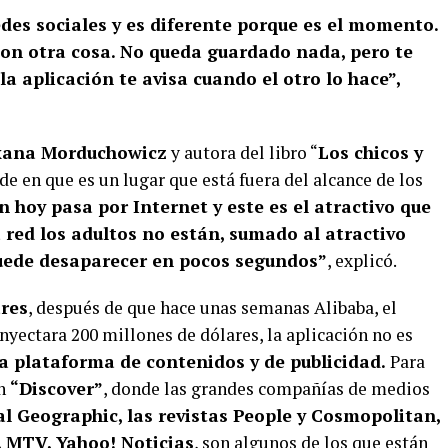
edes sociales y es diferente porque es el momento.
 con otra cosa. No queda guardado nada, pero te
la aplicación te avisa cuando el otro lo hace”,
ana Morduchowicz
y autora del libro “
Los chicos y
ide en que es un lugar que está fuera del alcance de los
 hoy pasa por Internet y este es el atractivo que
a red los adultos no están, sumado al atractivo
puede desaparecer en pocos segundos”
, explicó.
ares
, después de que hace unas semanas Alibaba, el
inyectara 200 millones de dólares, la aplicación no es
a plataforma de contenidos y de publicidad.
Para
ón
“Discover”
, donde las grandes compañías de medios
l Geographic, las revistas People y Cosmopolitan,
l, MTV, Yahoo! Noticias
, son algunos de los que están