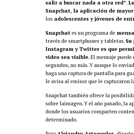
salir a buscar nada a otra red”
.
Lu
Snapchat
,
la aplicación de mayor
los
adolescentes y jóvenes de entr
Snapchat
es un programa de
mensaj
través de smartphones y tabletas.
Su 
Instagram y Twitter es que permit
video sea visible
. El mensaje puede 
segundos, no más. Y aunque lo enviad
haga una captura de pantalla para guar
le avisa al emisor que le capturaron l
Snapchat también ofrece la posibilidad
sobre laimagen. Y el año pasado, la a
donde los usuarios comparten conteni
determinado.
Para
Alejandro Artopoulos,
directo