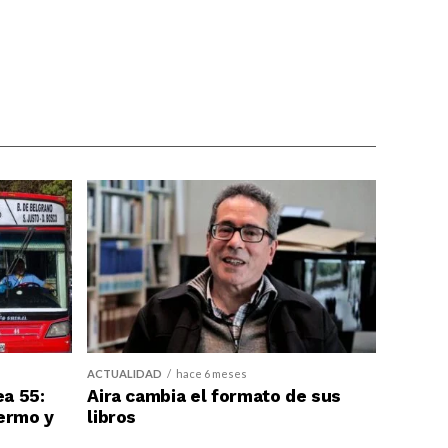
ACTUALIDAD
hace 6 meses
ea 55:
Aira cambia el formato de sus
ermo y
libros