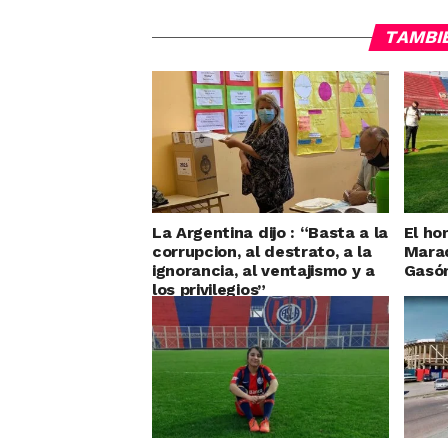
TAMBI
La Argentina dijo : “Basta a la
El ho
corrupcion, al destrato, a la
Mara
ignorancia, al ventajismo y a
Gasó
los privilegios”