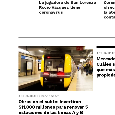
La jugadora de San Lorenzo
Coron
Rocío Vázquez tiene
ofrec
coronavirus
la at
cont
ACTUALIDA
Mercado 
Cuáles s
que más 
propied
ACTUALIDAD
hace 6 meses
Obras en el subte: Invertirán
$11.000 millones para renovar 5
estaciones de las líneas A y B