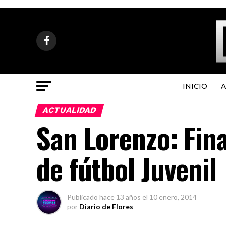
INICIO
A
ACTUALIDAD
San Lorenzo: Fina
de fútbol Juvenil
Publicado
hace 13 años
el
10 enero, 2014
por
Diario de Flores