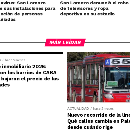
avirus: San Lorenzo
San Lorenzo denunció el robo
e sus instalaciones para
de televisores y ropa
ención de personas
deportiva en su estadio
agiadas
MÁS LEÍDAS
D
hace 5 meses
inmobiliario 2026:
on los barrios de CABA
bajaron el precio de las
ades
ACTUALIDAD
hace 5 meses
Nuevo recorrido de la lín
Qué calles cambia en Pal
desde cuándo rige