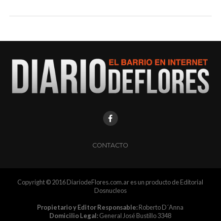
CONTACTO
Copyright © 2016 DiariodeFlores.com.ar es un producto de Editorial
Dosnucleos
Propietario y Editor Responsable:
Roberto D´Anna
Domicilio Legal:
General José Bustillo 3348