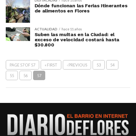
DESTACADAS
hace 10 años
Dónde funcionan las Ferias Itinerantes
de alimentos en Flores
ACTUALIDAD
hace 11 años
Suben las multas en la Ciudad: el
exceso de velocidad costará hasta
$30.800
PAGE 57 OF 57
« FIRST
‹ PREVIOUS
53
54
55
56
57