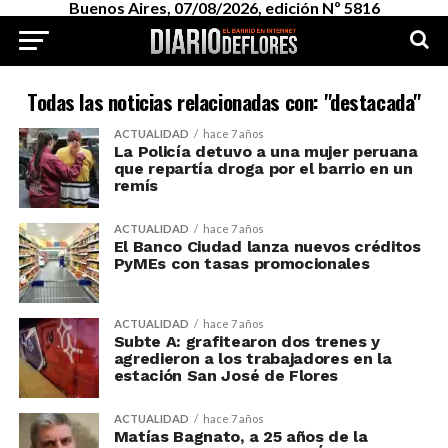
Buenos Aires, 07/08/2026, edición Nº 5816
Todas las noticias relacionadas con: "destacada"
ACTUALIDAD
hace 7 años
La Policía detuvo a una mujer peruana
que repartía droga por el barrio en un
remís
ACTUALIDAD
hace 7 años
El Banco Ciudad lanza nuevos créditos
PyMEs con tasas promocionales
ACTUALIDAD
hace 7 años
Subte A: grafitearon dos trenes y
agredieron a los trabajadores en la
estación San José de Flores
ACTUALIDAD
hace 7 años
Matías Bagnato, a 25 años de la