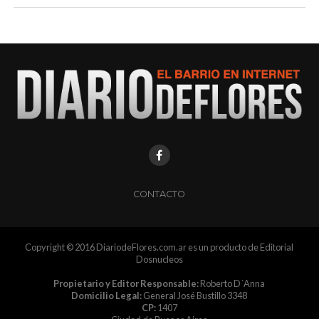
CONTACTO
Copyright © 2016 DiariodeFlores.com.ar es un producto de Editorial
Dosnucleos
Propietario y Editor Responsable:
Roberto D´Anna
Domicilio Legal:
General José Bustillo 3348
CP:
1407