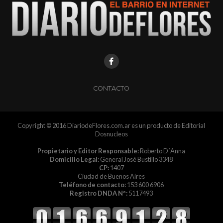
CONTACTO
Copyright © 2016 DiariodeFlores.com.ar es un producto de Editorial
Dosnucleos
Propietario y Editor Responsable:
Roberto D´Anna
Domicilio Legal:
General José Bustillo 3348
CP:
1407
Ciudad de Buenos Aires
Teléfono de contacto:
153 600 6906
Registro DNDA Nº:
5117493