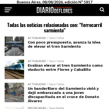
Buenos Aires, 08/08/2026, edición Nº 5817
Todas las noticias relacionadas con: "ferrocarril
sarmiento"
ACTUALIDAD
hace 7 años
Con poco presupuesto, avanza la idea
de elevar el tren Sarmiento
ACTUALIDAD
hace 7 años
Evalúan elevar el tren Sarmiento como
viaducto entre Flores y Caballito
ACTUALIDAD
hace 7 años
Un banderillero del Sarmiento violó y
dejó embarazada a una joven
discapacitada en el cruce de Donato
Álvarez
DESTACADAS
hace 8 años