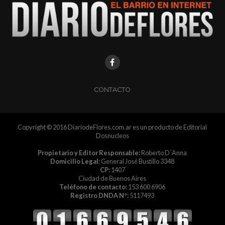
CONTACTO
Copyright © 2016 DiariodeFlores.com.ar es un producto de Editorial
Dosnucleos
Propietario y Editor Responsable:
Roberto D´Anna
Domicilio Legal:
General José Bustillo 3348
CP:
1407
Ciudad de Buenos Aires
Teléfono de contacto:
153 600 6906
Registro DNDA Nº:
5117493