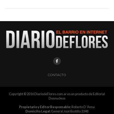
CONTACTO
Copyright © 2016 DiariodeFlores.com.ar es un producto de Editorial
Dosnucleos
Propietario y Editor Responsable:
Roberto D´Anna
Domicilio Legal:
General José Bustillo 3348