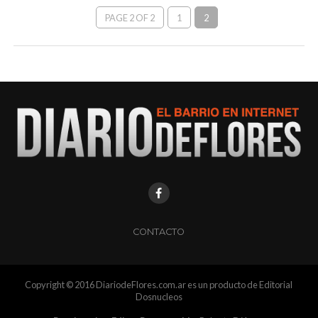
PAGE 2 OF 2
1
2
CONTACTO
Copyright © 2016 DiariodeFlores.com.ar es un producto de Editorial
Dosnucleos