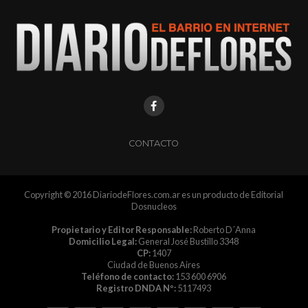
CONTACTO
Copyright © 2016 DiariodeFlores.com.ar es un producto de Editorial
Dosnucleos
Propietario y Editor Responsable:
Roberto D´Anna
Domicilio Legal:
General José Bustillo 3348
CP:
1407
Ciudad de Buenos Aires
Teléfono de contacto:
153 600 6906
Registro DNDA Nº:
5117493