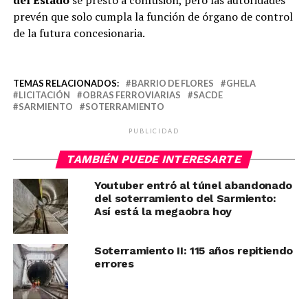
del Estado
se prestó a confusión, pero las autoridades
prevén que solo cumpla la función de órgano de control
de la futura concesionaria.
TEMAS RELACIONADOS:
BARRIO DE FLORES
GHELA
LICITACIÓN
OBRAS FERROVIARIAS
SACDE
SARMIENTO
SOTERRAMIENTO
PUBLICIDAD
TAMBIÉN PUEDE INTERESARTE
Youtuber entró al túnel abandonado
del soterramiento del Sarmiento:
Así está la megaobra hoy
Soterramiento II: 115 años repitiendo
errores