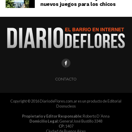
nuevos juegos para los chicos
CONTACTO
Copyright © 2016 DiariodeFlores.com.ar es un producto de Editorial
Dosnucleos
Propietario y Editor Responsable:
Roberto D´Anna
Domicilio Legal:
General José Bustillo 3348
CP:
1407
Ciudad de Buenos Aires