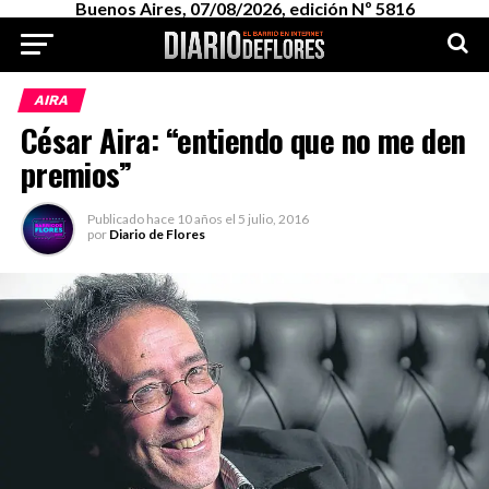
Buenos Aires, 07/08/2026, edición Nº 5816
AIRA
César Aira: “entiendo que no me den
premios”
Publicado
hace 10 años
el
5 julio, 2016
por
Diario de Flores