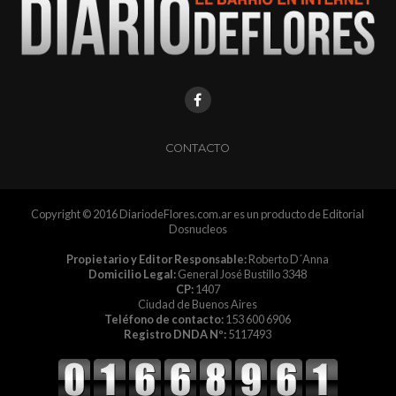
CONTACTO
Copyright © 2016 DiariodeFlores.com.ar es un producto de Editorial
Dosnucleos
Propietario y Editor Responsable:
Roberto D´Anna
Domicilio Legal:
General José Bustillo 3348
CP:
1407
Ciudad de Buenos Aires
Teléfono de contacto:
153 600 6906
Registro DNDA Nº:
5117493