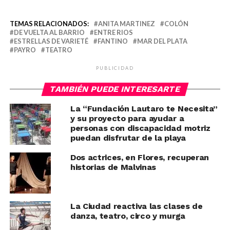
TEMAS RELACIONADOS:
ANITA MARTINEZ
COLÓN
DE VUELTA AL BARRIO
ENTRE RIOS
ESTRELLAS DE VARIETÉ
FANTINO
MAR DEL PLATA
PAYRO
TEATRO
PUBLICIDAD
TAMBIÉN PUEDE INTERESARTE
La “Fundación Lautaro te Necesita”
y su proyecto para ayudar a
personas con discapacidad motriz
puedan disfrutar de la playa
Dos actrices, en Flores, recuperan
historias de Malvinas
La Ciudad reactiva las clases de
danza, teatro, circo y murga