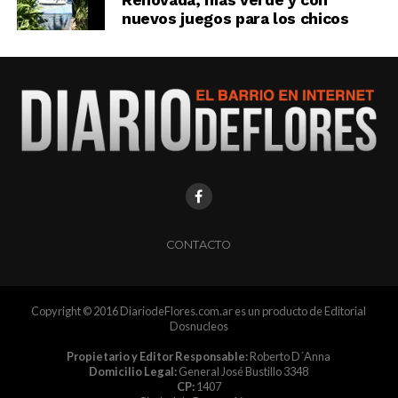
Renovada, más verde y con
nuevos juegos para los chicos
CONTACTO
Copyright © 2016 DiariodeFlores.com.ar es un producto de Editorial
Dosnucleos
Propietario y Editor Responsable:
Roberto D´Anna
Domicilio Legal:
General José Bustillo 3348
CP:
1407