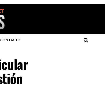
CONTACTO
icular
stión