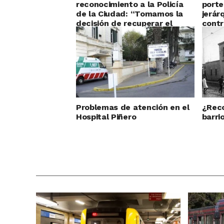
reconocimiento a la Policía
porte
de la Ciudad: “Tomamos la
jerár
decisión de recuperar el
contr
orden”
Problemas de atención en el
¿Reco
Hospital Piñero
barri