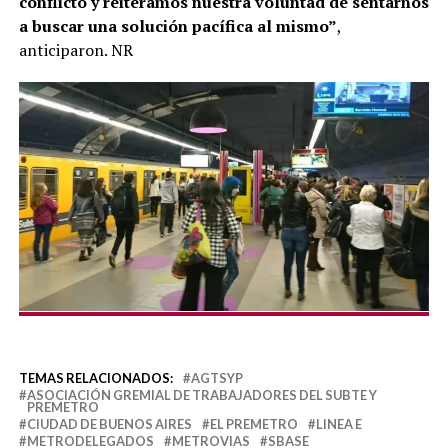
conflicto y reiteramos nuestra voluntad de sentarnos
a buscar una solución pacífica al mismo”
,
anticiparon. NR
TEMAS RELACIONADOS:
AGTSYP
ASOCIACIÓN GREMIAL DE TRABAJADORES DEL SUBTE Y
PREMETRO
CIUDAD DE BUENOS AIRES
EL PREMETRO
LINEA E
METRODELEGADOS
METROVIAS
SBASE