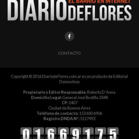
CONTACTO
Copyright © 2016 DiariodeFlores.com.ar es un producto de Editorial
Dosnucleos
Propietario y Editor Responsable:
Roberto D´Anna
Domicilio Legal:
General José Bustillo 3348
CP:
1407
Ciudad de Buenos Aires
Teléfono de contacto:
153 600 6906
Registro DNDA Nº:
5117493