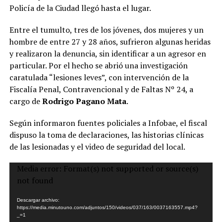
Policía de la Ciudad llegó hasta el lugar.
Entre el tumulto, tres de los jóvenes, dos mujeres y un
hombre de entre 27 y 28 años, sufrieron algunas heridas
y realizaron la denuncia, sin identificar a un agresor en
particular. Por el hecho se abrió una investigación
caratulada “lesiones leves”, con intervención de la
Fiscalía Penal, Contravencional y de Faltas Nº 24, a
cargo de
Rodrigo Pagano Mata
.
Según informaron fuentes policiales a Infobae, el fiscal
dispuso la toma de declaraciones, las historias clínicas
de las lesionadas y el video de seguridad del local.
Reproductor
Media error: Format(s) not supported or source(s)
de
not found
video
Descargar archivo:
https://media.minutouno.com/adjuntos/150/videos/037/163/0037163557.mp4?
_=1