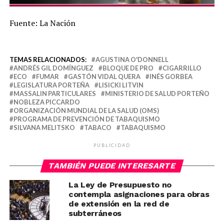
Fuente: La Nación
TEMAS RELACIONADOS:
AGUSTINA O'DONNELL
ANDRÉS GIL DOMÍNGUEZ
BLOQUE DE PRO
CIGARRILLO
ECO
FUMAR
GASTÓN VIDAL QUERA
INÉS GORBEA
LEGISLATURA PORTEÑA
LISICKI LITVIN
MASSALIN PARTICULARES
MINISTERIO DE SALUD PORTEÑO
NOBLEZA PICCARDO
ORGANIZACIÓN MUNDIAL DE LA SALUD (OMS)
PROGRAMA DE PREVENCIÓN DE TABAQUISMO
SILVANA MELITSKO
TABACO
TABAQUISMO
PUBLICIDAD
TAMBIÉN PUEDE INTERESARTE
La Ley de Presupuesto no
contempla asignaciones para obras
de extensión en la red de
subterráneos