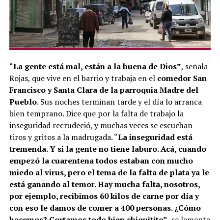
“
La gente está mal, están a la buena de Dios”
, señala
Rojas, que vive en el barrio y trabaja en el
comedor San
Francisco y Santa Clara de la parroquia Madre del
Pueblo
. Sus noches terminan tarde y el día lo arranca
bien temprano. Dice que por la falta de trabajo la
inseguridad recrudeció, y muchas veces se escuchan
tiros y gritos a la madrugada. “
La inseguridad está
tremenda. Y si la gente no tiene laburo. Acá, cuando
empezó la cuarentena todos estaban con mucho
miedo al virus, pero el tema de la falta de plata ya le
está ganando al temor. Hay mucha falta, nosotros,
por ejemplo, recibimos 60 kilos de carne por día y
con eso le damos de comer a 400 personas. ¿Cómo
hacemos? Cortamos todo bien chiquitito”,
se lamenta