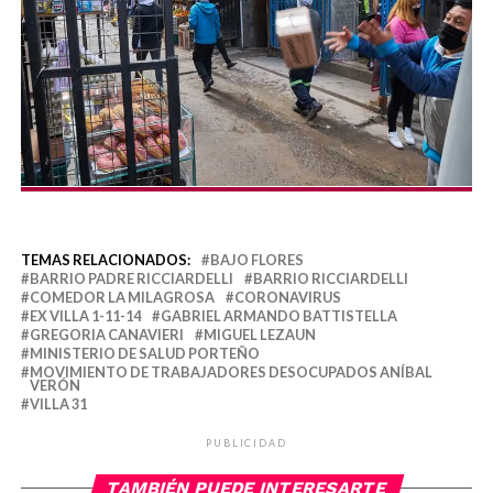
TEMAS RELACIONADOS:
BAJO FLORES
BARRIO PADRE RICCIARDELLI
BARRIO RICCIARDELLI
COMEDOR LA MILAGROSA
CORONAVIRUS
EX VILLA 1-11-14
GABRIEL ARMANDO BATTISTELLA
GREGORIA CANAVIERI
MIGUEL LEZAUN
MINISTERIO DE SALUD PORTEÑO
MOVIMIENTO DE TRABAJADORES DESOCUPADOS ANÍBAL
VERÓN
VILLA 31
PUBLICIDAD
TAMBIÉN PUEDE INTERESARTE