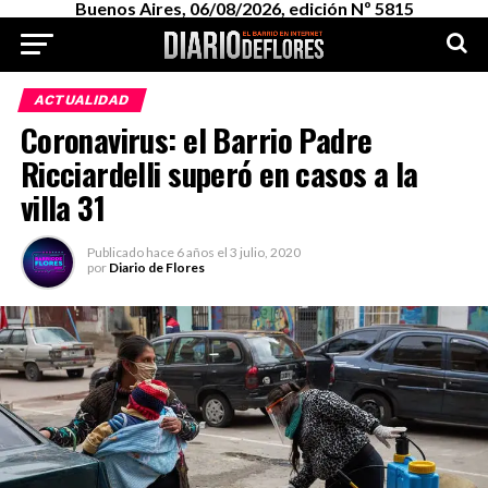
Buenos Aires, 06/08/2026, edición Nº 5815
ACTUALIDAD
Coronavirus: el Barrio Padre
Ricciardelli superó en casos a la
villa 31
Publicado
hace 6 años
el
3 julio, 2020
por
Diario de Flores